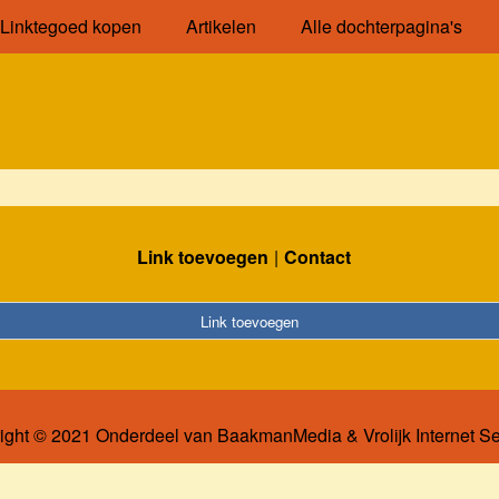
Linktegoed kopen
Artikelen
Alle dochterpagina's
Link toevoegen
Contact
Link toevoegen
ight © 2021 Onderdeel van
BaakmanMedia
&
Vrolijk Internet S